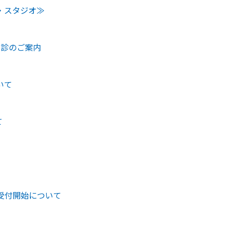
・スタジオ≫
健診のご案内
いて
て
み受付開始について