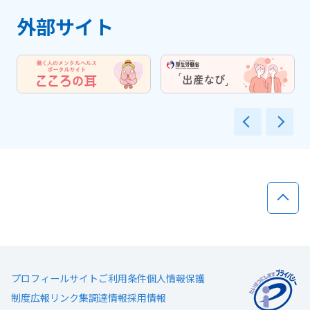
外部サイト
前へ
次
ページ
プロフィール
サイトご利用条件
個人情報保護
制度広報
リンク集
調達情報
採用情報